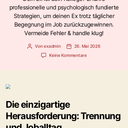
professionelle und psychologisch fundierte
Strategien, um deinen Ex trotz täglicher
Begegnung im Job zurückzugewinnen.
Vermeide Fehler & handle klug!
Von
exadmin
26. Mai 2026
Beitragsautor
Veröffentlichungsdatum
zu
Keine Kommentare
Ex
im
Job
zurückgewinnen:
Professionelle
Strategien
für
Die einzigartige
die
Trennung
Herausforderung: Trennung
am
Arbeitsplatz
und Joballtag