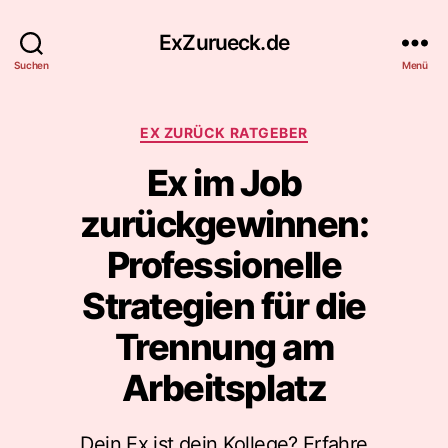
ExZurueck.de
Suchen
Menü
Kategorien
EX ZURÜCK RATGEBER
Ex im Job
zurückgewinnen:
Professionelle
Strategien für die
Trennung am
Arbeitsplatz
Dein Ex ist dein Kollege? Erfahre