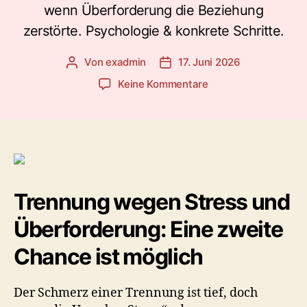
wenn Überforderung die Beziehung
zerstörte. Psychologie & konkrete Schritte.
Von
exadmin
17. Juni 2026
Beitragsautor
Veröffentlichungsdatum
zu
Keine Kommentare
Ex
zurückgewinnen
nach
Trennung
wegen
Stress
&
Trennung wegen Stress und
Überforderung:
Dein
Überforderung: Eine zweite
Leitfaden
für
Chance ist möglich
eine
zweite
Der Schmerz einer Trennung ist tief, doch
Chance