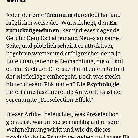
Psychologie
für
Jeder, der eine
Trennung
durchlebt hat und
dich
möglicherweise den Wunsch hegt, den
Ex
nutzt
zurückzugewinnen
, kennt dieses nagende
Gefühl: Dein Ex hat jemand Neues an seiner
Seite, und plötzlich scheint er attraktiver,
begehrenswerter und erfolgreicher denn je.
Eine unangenehme Beobachtung, die oft mit
einem Stich der Eifersucht und einem Gefühl
der Niederlage einhergeht. Doch was steckt
hinter diesem Phänomen? Die
Psychologie
liefert eine faszinierende Antwort: Es ist der
sogenannte „Preselection-Effekt“.
Dieser Artikel beleuchtet, was Preselection
genau ist, warum sie so mächtig auf unsere
Wahrnehmung wirkt und wie du dieses
psychologische Prinzip verstehen und sogar für