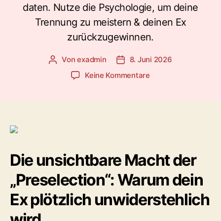
daten. Nutze die Psychologie, um deine
Trennung zu meistern & deinen Ex
zurückzugewinnen.
Von
exadmin
8. Juni 2026
Beitragsautor
Veröffentlichungsdatum
zu
Keine Kommentare
Der
Preselection-
Effekt:
Warum
dein
Ex
plötzlich
Die unsichtbare Macht der
begehrenswerter
wird
„Preselection“: Warum dein
&
wie
Ex plötzlich unwiderstehlich
du
wird
die