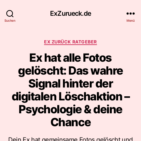
ExZurueck.de
Suchen
Menü
Kategorien
EX ZURÜCK RATGEBER
Ex hat alle Fotos
gelöscht: Das wahre
Signal hinter der
digitalen Löschaktion –
Psychologie & deine
Chance
Dein Ex hat gemeinsame Fotos gelöscht und