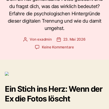
du fragst dich, was das wirklich bedeutet?
Erfahre die psychologischen Hintergründe
dieser digitalen Trennung und wie du damit
umgehst.
Von
exadmin
23. Mai 2026
Beitragsautor
Veröffentlichungsdatum
zu
Keine Kommentare
Ex
hat
alle
Fotos
gelöscht:
Das
wahre
Ein Stich ins Herz: Wenn der
Signal
hinter
Ex die Fotos löscht
der
digitalen