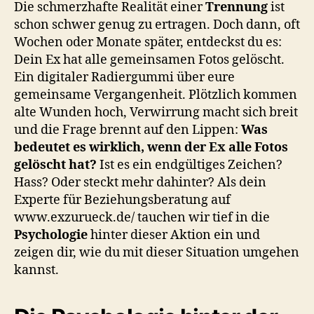
Die schmerzhafte Realität einer
Trennung
Löschaktion
ist
–
schon schwer genug zu ertragen. Doch dann, oft
Psychologie
Wochen oder Monate später, entdeckst du es:
&
Dein Ex hat alle gemeinsamen Fotos gelöscht.
deine
Ein digitaler Radiergummi über eure
Chance
gemeinsame Vergangenheit. Plötzlich kommen
alte Wunden hoch, Verwirrung macht sich breit
und die Frage brennt auf den Lippen:
Was
bedeutet es wirklich, wenn der Ex alle Fotos
gelöscht hat?
Ist es ein endgültiges Zeichen?
Hass? Oder steckt mehr dahinter? Als dein
Experte für Beziehungsberatung auf
www.exzurueck.de/ tauchen wir tief in die
Psychologie
hinter dieser Aktion ein und
zeigen dir, wie du mit dieser Situation umgehen
kannst.