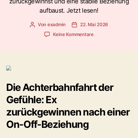
zurückgewinnst und eine stabile Beziehung
aufbaust. Jetzt lesen!
Von
exadmin
22. Mai 2026
Beitragsautor
Veröffentlichungsdatum
zu
Keine Kommentare
Ex
zurückgewinnen
nach
On-
Off-
Beziehung:
Muster
Die Achterbahnfahrt der
durchbrechen
&
Gefühle: Ex
Liebe
retten
zurückgewinnen nach einer
On-Off-Beziehung